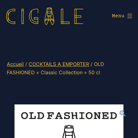
Aller
au
Menu
contenu
Cigale
Lyon
Accueil
/
COCKTAILS A EMPORTER
/ OLD
FASHIONED « Classic Collection » 50 cl