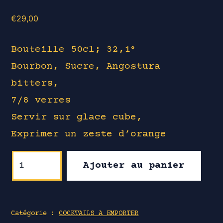
€
29,00
Bouteille 50cl; 32,1°
Bourbon, Sucre, Angostura
bitters,
7/8 verres
Servir sur glace cube,
Exprimer un zeste d’orange
quantité
Ajouter au panier
de
OLD
FASHIONED
Catégorie :
COCKTAILS A EMPORTER
"Classic