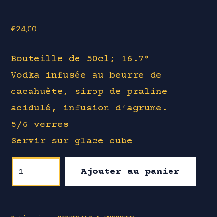
€
24,00
Bouteille de 50cl; 16.7°
Vodka infusée au beurre de
cacahuète, sirop de praline
acidulé, infusion d’agrume.
5/6 verres
Servir sur glace cube
quantité
Ajouter au panier
de
BELLECOUR
"Art