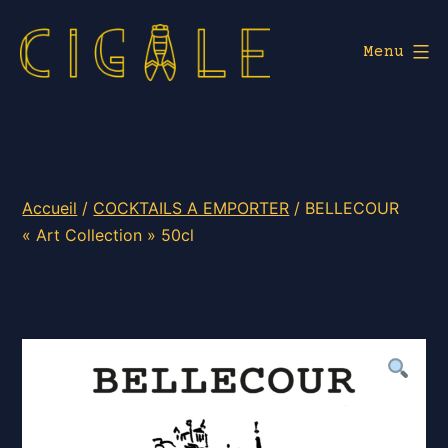
Aller
au
Menu
contenu
Cigale
Lyon
Accueil
/
COCKTAILS A EMPORTER
/ BELLECOUR
« Art Collection » 50cl