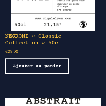
NEGRONI « Classic
Collection » 50cl
€
29,00
Ajouter au panier