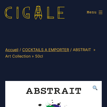
Aller
au
Menu
contenu
Cigale
Lyon
Accueil
/
COCKTAILS A EMPORTER
/ ABSTRAIT »
Art Collection » 50cl