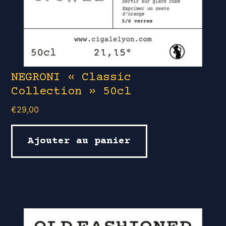
NEGRONI « Classic
Collection » 50cl
€
29,00
Ajouter au panier