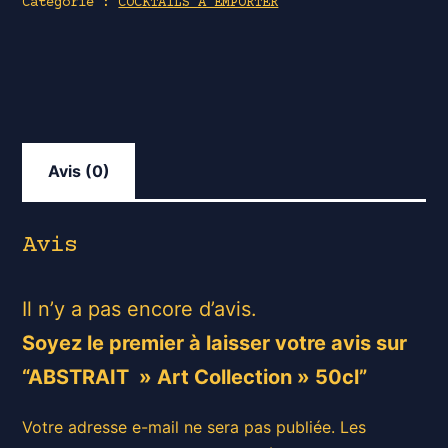
Catégorie :
COCKTAILS A EMPORTER
Art
Collection"
50cl
Avis (0)
Avis
Il n’y a pas encore d’avis.
Soyez le premier à laisser votre avis sur
“ABSTRAIT » Art Collection » 50cl”
Votre adresse e-mail ne sera pas publiée.
Les