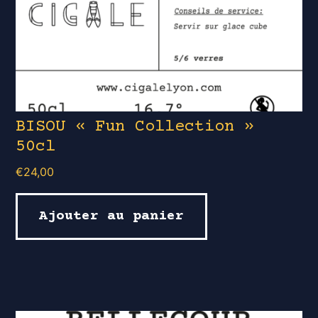
BISOU « Fun Collection »
50cl
€
24,00
Ajouter au panier