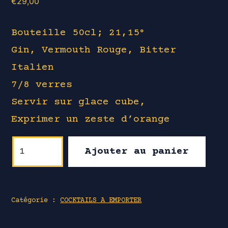
€
29,00
Bouteille 50cl; 21,15°
Gin, Vermouth Rouge, Bitter
Italien
7/8 verres
Servir sur glace cube,
Exprimer un zeste d’orange
quantité
Ajouter au panier
de
NEGRONI
"Classic
Catégorie :
COCKTAILS A EMPORTER
Collection"
50cl