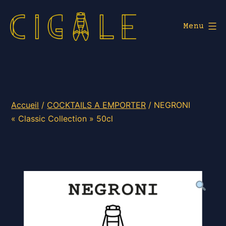
Aller
au
Menu
contenu
Cigale
Lyon
Accueil
/
COCKTAILS A EMPORTER
/ NEGRONI
« Classic Collection » 50cl