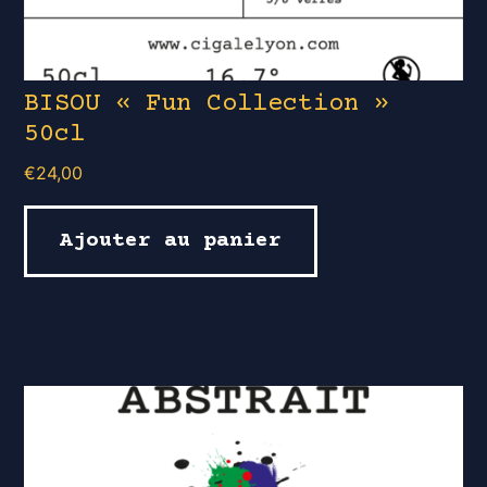
BISOU « Fun Collection »
50cl
€
24,00
Ajouter au panier