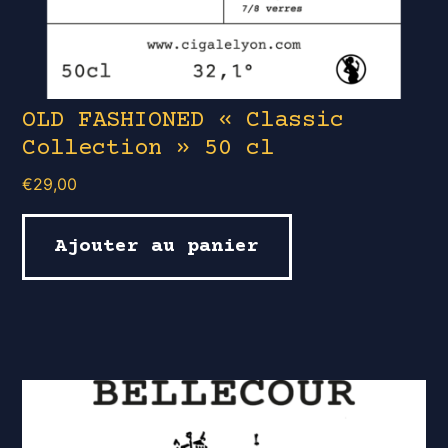
OLD FASHIONED « Classic
Collection » 50 cl
€
29,00
Ajouter au panier